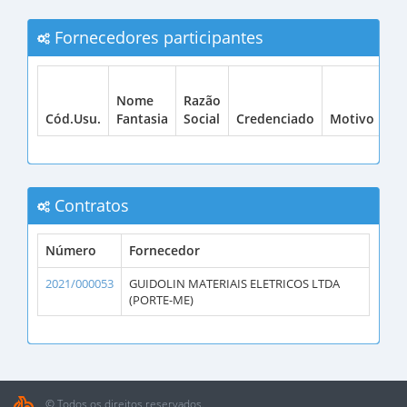
Fornecedores participantes
Be
Nome
Razão
LC
Cód.Usu.
Fantasia
Social
Credenciado
Motivo
12
Contratos
Número
Fornecedor
2021/000053
GUIDOLIN MATERIAIS ELETRICOS LTDA
(PORTE-ME)
© Todos os direitos reservados.