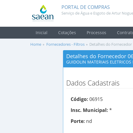
PORTAL DE COMPRAS
Serviço de Água e Esgoto de Artur Nogue
Inicial
Cotações
Processos
Contrat
Home
Fornecedores - Filtros
Detalhes do Fornecedor
Detalhes do Fornecedor 0
GUIDOLIN MATERIAIS ELETRICOS 
Dados Cadastrais
Código:
06915
Insc. Municipal:
*
Porte:
nd