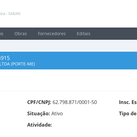
ira - SAEAN
os
Obras
Fornecedores
Editais
6915
LTDA (PORTE-ME)
CPF/CNPJ:
62.798.871/0001-50
Insc. E
Situação:
Ativo
Tipo de
Atividade: