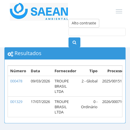
Alto contraste
Resultados
Número
Data
Fornecedor
Tipo
Processo
000478
09/03/2026
TROUPE
2 - Global
2025/001511
BRASIL
LTDA
001329
17/07/2026
TROUPE
0 -
2026/000710
BRASIL
Ordinário
LTDA