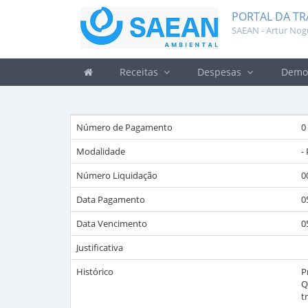
PORTAL DA T
SAEAN - Artur Nog
Receitas
Despesas
Demon
Número de Pagamento
0
Modalidade
-
Número Liquidação
0
Data Pagamento
0
Data Vencimento
0
Justificativa
Histórico
P
Q
t