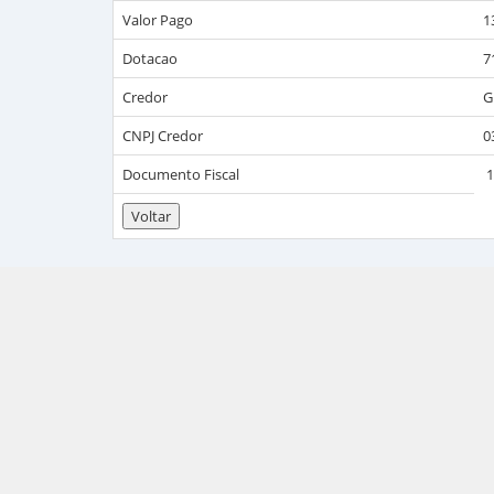
Valor Pago
1
Dotacao
7
Credor
G
CNPJ Credor
0
Documento Fiscal
1