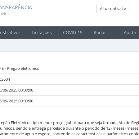
RANSPARÊNCIA
Alto contraste
ueira
strativos
Licitações
COVID-19
Radar
Ajuda
 PE - Pregão eletrônico
03604
5/09/2025 00:00:00
5/09/2025 00:00:00
regão Eletrônico, tipo menor preço global, para que seja firmada Ata de Reg
uímicos, sendo a entrega parcelada durante o período de 12 (meses) meses,
ratamento de água e esgoto, contendo as características e parâmetros confo